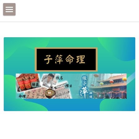
首頁
擇日
改名
算命
風水
黃大仙簽
聯絡資料